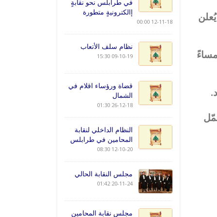
في طرابلس نحو نقابةٍ
إالكترونيةٍ متطورة
ُعلن
12-11-18 00:00
نظام سلف الأتعاب
مساءً
09-10-19 15:30
قضاة ورؤساء اقلام في
.
الشمال
26-12-18 01:30
مّل
النظام الداخلي لنقابة
المحامين في طرابلس
12-10-20 08:30
مجلس النقابة الحالي
20-11-24 01:42
مجلس نقابة المحامين