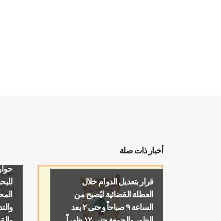
أخبار ذات صلة
دعوة
حوار
قرار بتعديل الدوام خلال
للبح
العطلة القضائية ليُصبح من
المح
الساعة ٩ صباحاً وحتى ٢ بعد
والت
الظهر والجمعة حتى ١٢ ظهراً
والق