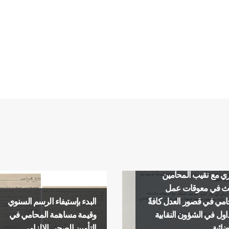
 للمشاركة في لقاء
ي مع نقيب المحامين
ث في معوقات عمل
امي في قصور العدل كافةً
البدء بإستيفاء الرسم السنوي
داول في الشؤون النقابية
وقيمة مساهمة المحامي في
ضائية
التأمين الصحي الالزامي