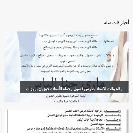
أخبار ذات صلة
وفاة والدة الاستاذ بطرس فضول وحماة الأستاذة جوزيان بو يزبك