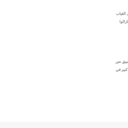
 الغياب
ومازالوا
طبيق نص
ن قانون الموازنة للعام 2019 لما لهما من أثر كبير في