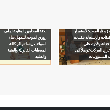
المحامين المكلفة بمتابعة
لجنة المحامين المتابعة لملف
زورق الموت: لاستمرار
زورق الموت: للتمهل ببناء
يقات والإستعانة بتقنيات
الموقف ريثما تتوافر كافة
 حداثة وقدرة على
المعطيات القانونيّة والفنية
راج المركب توصلاً الى
والطبية
د المسؤوليات