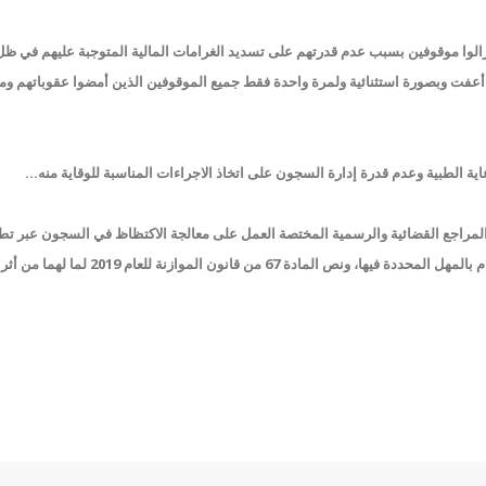
ومازالوا موقوفين بسبب عدم قدرتهم على تسديد الغرامات المالية المتوجبة عليهم في ظل
ق نص المادة 67 من قانون موازنة العام 2019، والتي أعفت وبصورة استثنائية ولمرة واحدة فقط جميع الموقوفين الذين أمضوا عقوباتهم 
ة الطبية وعدم قدرة إدارة السجون على اتخاذ الاجراءات المناسبة للوقاية منه...
لمراجع القضائية والرسمية المختصة العمل على معالجة الاكتظاظ في السجون عبر ت
المادة 108 من قانون أصول محاكمات جزائية نصاً وروحاً، والالتزام بالمهل المحددة فيها، ونص المادة 67 م