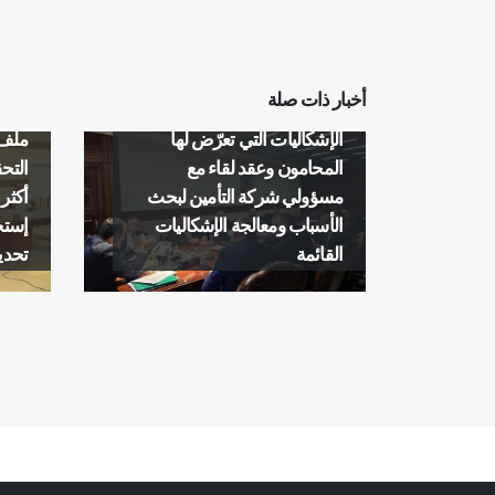
إجتماع للجنة التأمين برئاسة
أخبار ذات صلة
النقيب ضاهر: لتوثيق جميع
لجنة 
الإشكاليات التي تعرّض لها
ملف 
المحامون وعقد لقاء مع
التحق
مسؤولي شركة التأمين لبحث
أكثر
الأسباب ومعالجة الإشكاليات
إستخ
القائمة
تحدي